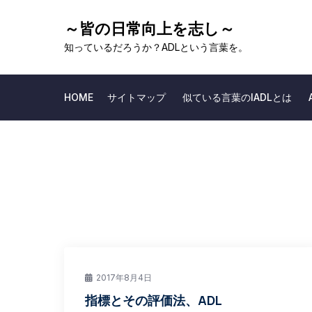
Skip
～皆の日常向上を志し～
to
content
知っているだろうか？ADLという言葉を。
HOME
サイトマップ
似ている言葉のIADLとは
2017年8月4日
指標とその評価法、ADL