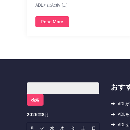
ADLとはActiv […]
Read More
おす
検
索:
ADL
ADL
2026年8月
ADL
月
火
水
木
金
土
日