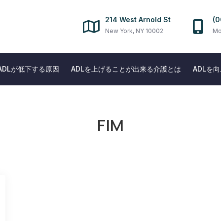
214 West Arnold St
(0
New York, NY 10002
Mo
ADLが低下する原因
ADLを上げることが出来る介護とは
ADLを
FIM