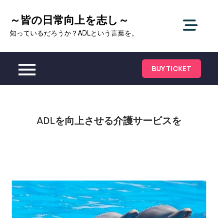
Skip
～皆の日常向上を志し～
to
content
知っているだろうか？ADLという言葉を。
BUY TICKET
ADLを向上させる介護サービスを